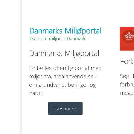
Danmarks Miljøportal 
Forb
En fælles offentlig portal med 
Søg i
miljødata, arealanvendelse - 
forbr
om grundvand, boringer og 
meget
natur.  
Læs mere