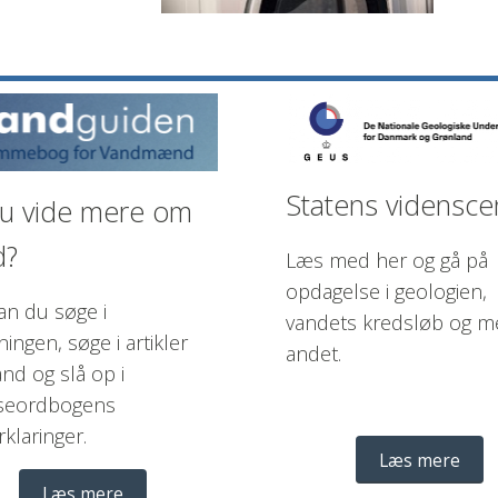
Statens vidensce
du vide mere om 
? 
Læs med her og gå på 
opdagelse i geologien, 
an du søge i 
vandets kredsløb og me
ningen, søge i artikler 
andet.  
nd og slå op i 
seordbogens 
klaringer.  
Læs mere
Læs mere