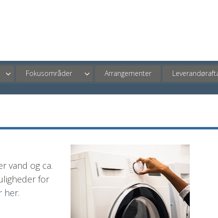
Fokusområder
Arrangementer
Leverandørafta
r vand og ca. 
ligheder for 
r her
. 