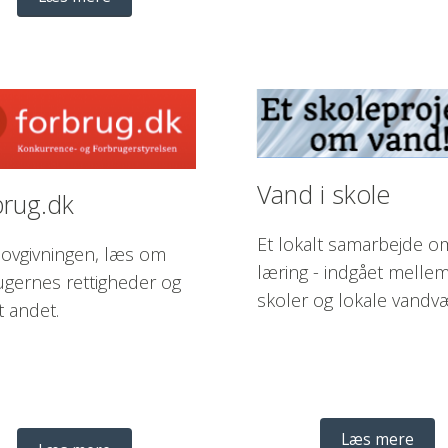
Vand i skole 
rug.dk 
Et lokalt samarbejde om
 lovgivningen, læs om 
læring - indgået mellem
ugernes rettigheder og 
skoler og lokale vandv
 andet.  
Læs mere