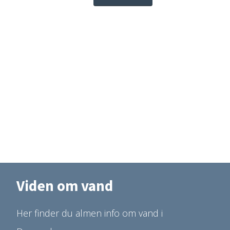
Viden om vand
Her finder du almen info om vand i 