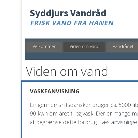
Syddjurs Vandråd
FRISK VAND FRA HANEN
Velkommen
Viden om vand
Vandrådet
Viden om vand
VASKEANVISNING
En gennemsnitsdansker bruger ca. 5000 lite
90 kwh om året til tøjvask. Der er mange mu
at begrænse dette forbrug. 
Læs anvisninge