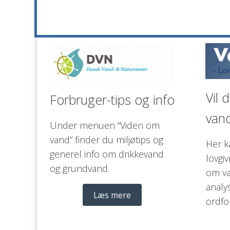
Vil 
Forbruger-tips og info  
vand
Under menuen “Viden om 
vand” finder du miljøtips og 
Her k
generel info om drikkevand 
lovgiv
og grundvand. 
om va
analy
Læs mere
ordfor