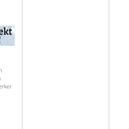
 
 
ærker.